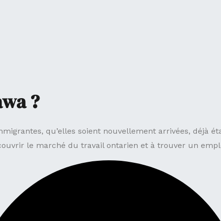
awa ?
ntes, qu’elles soient nouvellement arrivées, déjà établi
écouvrir le marché du travail ontarien et à trouver un emp