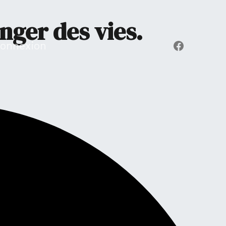
ger des vies.
Faceboo
onnexion